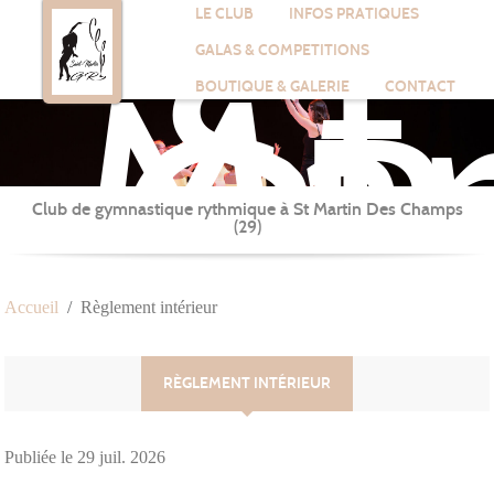
St
Panneau de gestion des cookies
LE CLUB
INFOS PRATIQUES
Mar
GALAS & COMPETITIONS
GR
BOUTIQUE & GALERIE
CONTACT
Club de gymnastique rythmique à St Martin Des Champs
(29)
Accueil
Règlement intérieur
RÈGLEMENT INTÉRIEUR
Publiée le
29 juil. 2026