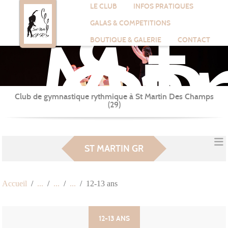
St
Panneau de gestion des cookies
LE CLUB
INFOS PRATIQUES
Mar
GALAS & COMPETITIONS
GR
BOUTIQUE & GALERIE
CONTACT
Club de gymnastique rythmique à St Martin Des Champs
(29)
ST MARTIN GR
Accueil
12-13 ans
12-13 ANS