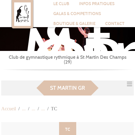
St
Panneau de gestion des cookies
LE CLUB
INFOS PRATIQUES
Mar
GALAS & COMPETITIONS
GR
BOUTIQUE & GALERIE
CONTACT
Club de gymnastique rythmique à St Martin Des Champs
(29)
ST MARTIN GR
Accueil
TC
TC