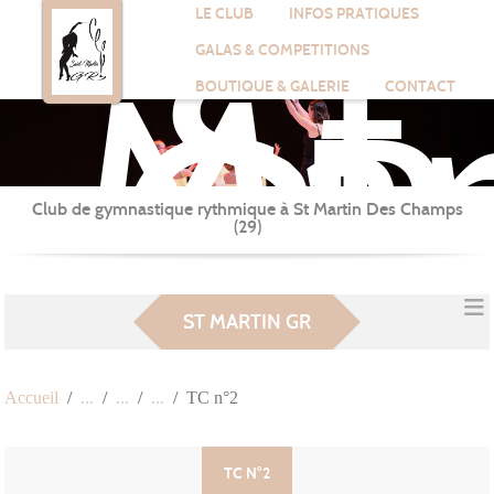
St
Panneau de gestion des cookies
LE CLUB
INFOS PRATIQUES
Mar
GALAS & COMPETITIONS
GR
BOUTIQUE & GALERIE
CONTACT
Club de gymnastique rythmique à St Martin Des Champs
(29)
ST MARTIN GR
Accueil
TC n°2
TC N°2