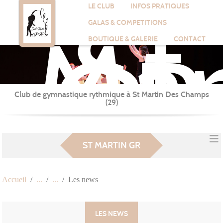
St
Panneau de gestion des cookies
LE CLUB
INFOS PRATIQUES
Mar
GALAS & COMPETITIONS
GR
BOUTIQUE & GALERIE
CONTACT
Club de gymnastique rythmique à St Martin Des Champs
(29)
ST MARTIN GR
Accueil
Les news
LES NEWS