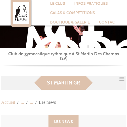
St
Panneau de gestion des cookies
LE CLUB
INFOS PRATIQUES
Mar
GALAS & COMPETITIONS
GR
BOUTIQUE & GALERIE
CONTACT
Club de gymnastique rythmique à St Martin Des Champs
(29)
ST MARTIN GR
Accueil
Les news
LES NEWS